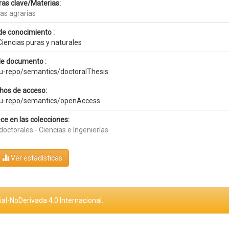
ras clave/Materias:
ias agrarias
de conocimiento :
Ciencias puras y naturales
de documento :
eu-repo/semantics/doctoralThesis
hos de acceso:
eu-repo/semantics/openAccess
ce en las colecciones:
doctorales - Ciencias e Ingenierías
Ver estadísticas
al-NoDerivada 4.0 Internacional.