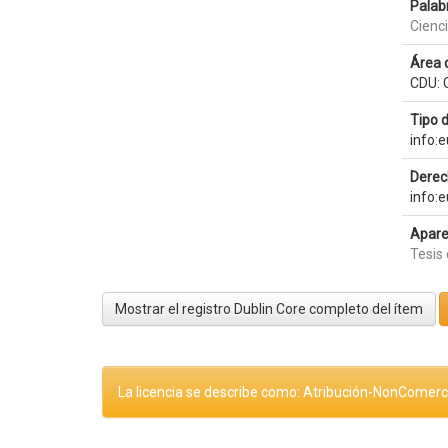
Palab
Cienc
Área 
CDU: 
Tipo 
info:
Derec
info:
Apare
Tesis 
Mostrar el registro Dublin Core completo del ítem
La licencia se describe como: Atribución-NonComerci