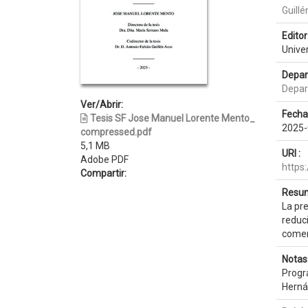
Guillé
Editor 
Unive
Depar
Depar
Ver/Abrir:
Fecha
Tesis SF Jose Manuel Lorente Mento_
2025-
compressed.pdf
5,1 MB
URI :
Adobe PDF
https
Compartir:
Resum
La pre
reduci
comerc
Notas
Progr
Herná