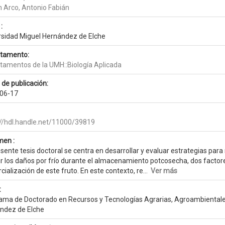
n Arco, Antonio Fabián
:
rsidad Miguel Hernández de Elche
tamento:
tamentos de la UMH::Biología Aplicada
 de publicación:
06-17
://hdl.handle.net/11000/39819
en :
sente tesis doctoral se centra en desarrollar y evaluar estrategias para 
r los daños por frío durante el almacenamiento potcosecha, dos factores
ialización de este fruto. En este contexto, re...
Ver más
:
ama de Doctorado en Recursos y Tecnologías Agrarias, Agroambientales
ndez de Elche