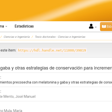
oma
Estadísticas
Bib
Ciencias e Ingeniería
Tesis doctorales - Ciencias e Ingenierías
r este ítem:
https://hdl.handle.net/11000/39819
aba y otras estrategias de conservación para increment
:
mientos precosecha con melatonina y gaba y otras estrategias de conse
:
te Mento, José Manuel
no Mula, María