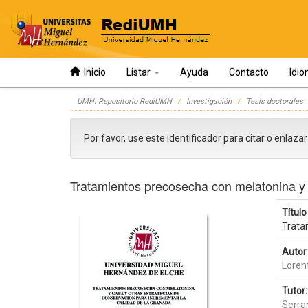
Inicio
Listar
Ayuda
Contacto
Idi
Skip
UMH: Repositorio RediUMH
Investigación
Tesis doctorales
navigation
Por favor, use este identificador para citar o enlaza
Tratamientos precosecha con melatonina y g
Título 
Trata
Autor 
Loren
Tutor:
Serra