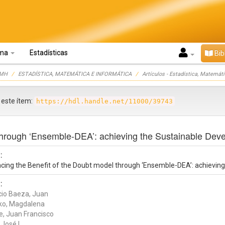
oma
Estadísticas
Bib
UMH
ESTADÍSTICA, MATEMÁTICA E INFORMÁTICA
Artículos - Estadística, Matemát
r este ítem:
https://hdl.handle.net/11000/39743
 through ‘Ensemble-DEA’: achieving the Sustainable Dev
:
cing the Benefit of the Doubt model through ‘Ensemble-DEA’: achievin
:
cio Baeza, Juan
ko, Magdalena
, Juan Francisco
 José L.