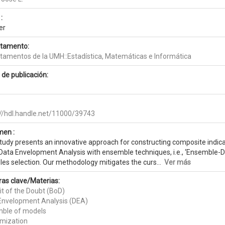
:
er
tamento:
tamentos de la UMH::Estadística, Matemáticas e Informática
 de publicación:
://hdl.handle.net/11000/39743
en :
study presents an innovative approach for constructing composite indic
Data Envelopment Analysis with ensemble techniques, i.e., ‘Ensemble-D
les selection. Our methodology mitigates the curs...
Ver más
ras clave/Materias:
it of the Doubt (BoD)
Envelopment Analysis (DEA)
ble of models
mization