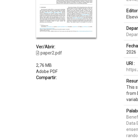
Editor 
Elsevi
Depar
Depar
Fecha
Ver/Abrir:
2026
paper2.pdf
URI :
2,76 MB
https
Adobe PDF
Compartir:
Resum
This 
from 
variab
Palab
Benef
Data 
ensem
rando