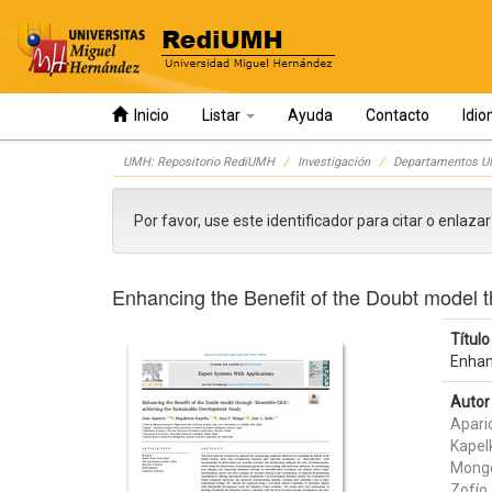
Inicio
Listar
Ayuda
Contacto
Idi
Skip
UMH: Repositorio RediUMH
Investigación
Departamentos 
navigation
Por favor, use este identificador para citar o enlaza
Enhancing the Benefit of the Doubt model
Título 
Enhan
Autor 
Apari
Kapel
Monge
Zofío,