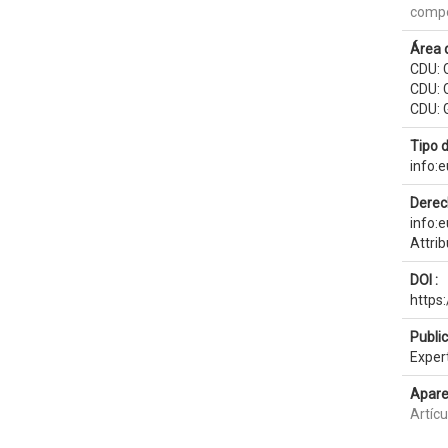
compo
Área 
CDU: 
CDU: C
CDU: G
Tipo 
info:
Derec
info:
Attri
DOI :
https
Publi
Exper
Apare
Artícu