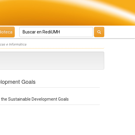
lioteca
icas e Informática
elopment Goals
g the Sustainable Development Goals