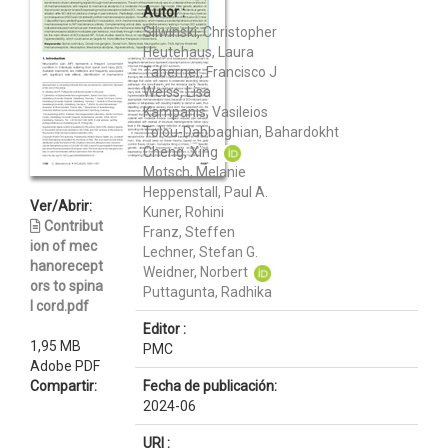
Autor :
Sliwinski, Christopher
Heutehaus, Laura
Taberner, Francisco J
Weiss, Lisa
Kampanis, Vasileios
Tolou-Dabbaghian, Bahardokht
Cheng, Xing
Motsch, Melanie
Heppenstall, Paul A.
Ver/Abrir:
Kuner, Rohini
Contribut
Franz, Steffen
ion of mec
Lechner, Stefan G.
hanorecept
Weidner, Norbert
ors to spina
Puttagunta, Radhika
l cord.pdf
Editor :
1,95 MB
PMC
Adobe PDF
Compartir:
Fecha de publicación:
2024-06
URI :