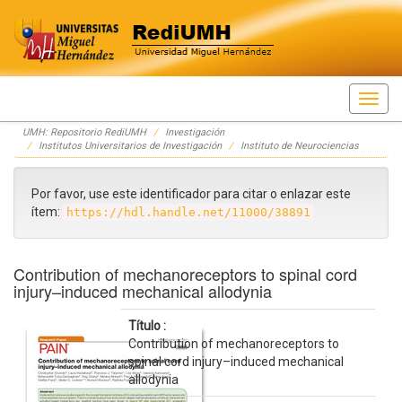
Skip
UMH: Repositorio RediUMH
Investigación
navigation
Institutos Universitarios de Investigación
Instituto de Neurociencias
Por favor, use este identificador para citar o enlazar este
ítem:
https://hdl.handle.net/11000/38891
Contribution of mechanoreceptors to spinal cord
injury–induced mechanical allodynia
Título :
Contribution of mechanoreceptors to
spinal cord injury–induced mechanical
allodynia