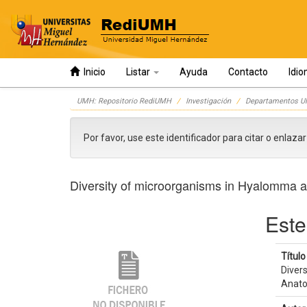
Inicio
Listar
Ayuda
Contacto
Idi
Skip
UMH: Repositorio RediUMH
Investigación
Departamentos 
navigation
Por favor, use este identificador para citar o enlaza
Diversity of microorganisms in Hyalomma ae
Este
Título 
Diver
Anato