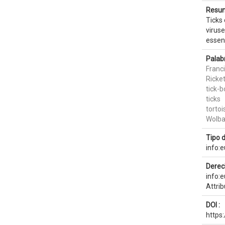
Resum
Ticks
viruse
essent
Palab
Franci
Ricket
tick-
ticks
tortoi
Wolba
Tipo 
info:
Derec
info:
Attri
DOI :
https