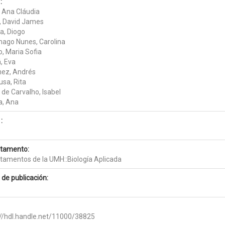
:
, Ana Cláudia
s, David James
ra, Diogo
ago Nunes, Carolina
o, Maria Sofia
, Eva
ez, Andrés
usa, Rita
 de Carvalho, Isabel
a, Ana
:
tamento:
tamentos de la UMH::Biología Aplicada
 de publicación:
://hdl.handle.net/11000/38825