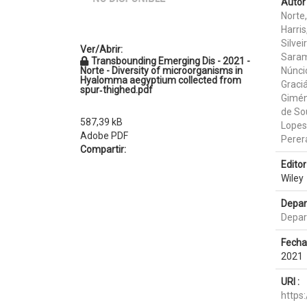
Autor 
Norte
Harri
Silvei
Ver/Abrir:
Saram
Transbounding Emerging Dis - 2021 -
Norte - Diversity of microorganisms in
Núnci
Hyalomma aegyptium collected from
Graciá
spur‐thighed.pdf
Gimén
de So
587,39 kB
Lopes
Adobe PDF
Perer
Compartir:
Editor 
Wiley
Depar
Depar
Fecha
2021
URI :
https