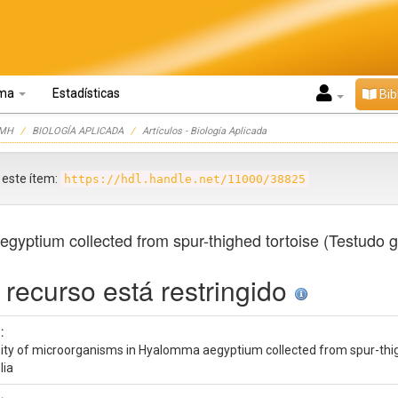
oma
Estadísticas
Bib
UMH
BIOLOGÍA APLICADA
Artículos - Biología Aplicada
r este ítem:
https://hdl.handle.net/11000/38825
gyptium collected from spur-thighed tortoise (Testudo g
 recurso está restringido
:
sity of microorganisms in Hyalomma aegyptium collected from spur-thig
lia