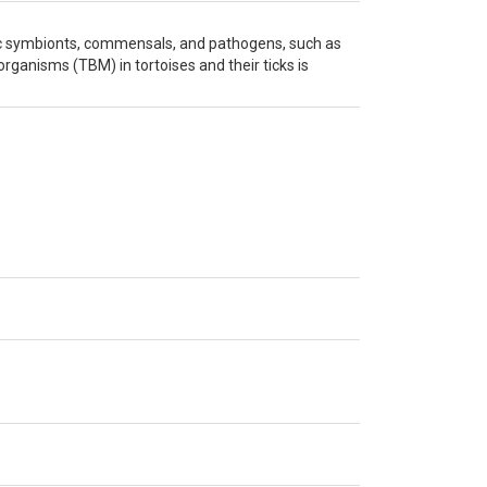
ic symbionts, commensals, and pathogens, such as
rganisms (TBM) in tortoises and their ticks is