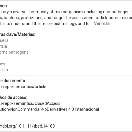
en :
 carry a diverse community of microorganisms including non-pathogen
s, bacteria, protozoans, and fungi. The assessment of tick-borne microo
ial to understand their eco-epidemiology, and to...
Ver más
ras clave/Materias:
sella
tsia
borne pathogens
ses
chia
de documento :
eu-repo/semantics/article
hos de acceso:
eu-repo/semantics/closedAccess
bution-NonCommercial-NoDerivatives 4.0 Internacional
://doi.org/10.1111/tbed.14188