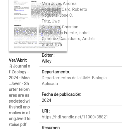
Mira Jover, Andrea
Rodríguez Caro, Roberto
Noguera, Jose C.
Fritz, Uwe
Kehlmaier, Christian
García de la Fuente, Isabel
Giménez Casalduero, Andrés
Graciá, Eva
Editor :
Ver/Abrir:
Wiley
Journal o
f Zoology -
Departamento:
2024 - Mira
Departamentos de la UMH::Biología
‐Jover - Sh
Aplicada
orter telom
Fecha de publicación:
eres are as
2024
sociated wi
th shell ano
URI :
malies in a l
https://hdl.handle.net/11000/38821
ong‐lived to
rtoise.pdf
Resumen :