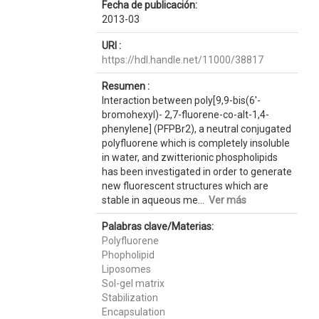
Fecha de publicación:
2013-03
URI :
https://hdl.handle.net/11000/38817
Resumen :
Interaction between poly[9,9-bis(6′-
bromohexyl)- 2,7-fluorene-co-alt-1,4-
phenylene] (PFPBr2), a neutral conjugated
polyfluorene which is completely insoluble
in water, and zwitterionic phospholipids
has been investigated in order to generate
new fluorescent structures which are
stable in aqueous me...
Ver más
Palabras clave/Materias:
Polyfluorene
Phopholipid
Liposomes
Sol-gel matrix
Stabilization
Encapsulation