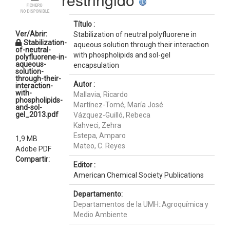
Título :
Ver/Abrir:
Stabilization of neutral polyfluorene in
Stabilization-
aqueous solution through their interaction
of-neutral-
with phospholipids and sol-gel
polyfluorene-in-
aqueous-
encapsulation
solution-
through-their-
Autor :
interaction-
with-
Mallavia, Ricardo
phospholipids-
Martínez-Tomé, María José
and-sol-
gel_2013.pdf
Vázquez-Guilló, Rebeca
Kahveci, Zehra
Estepa, Amparo
1,9 MB
Mateo, C. Reyes
Adobe PDF
Compartir:
Editor :
American Chemical Society Publications
Departamento:
Departamentos de la UMH::Agroquímica y
Medio Ambiente