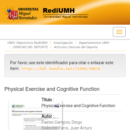
Skip
UMH: Repositorio RediUMH
Investigación
Departamentos UMH
navigation
CIENCIAS DEL DEPORTE
Artículos Ciencias del Deporte
Por favor, use este identificador para citar o enlazar este
ítem:
https://hdl.handle.net/11000/38810
Physical Exercise and Cognitive Function
Título :
Physical Exercise and Cognitive Function
Autor :
Pastor Campos, Diego
Ballester Ferre, Juan Arturo