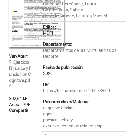
Carbonell Hernández, Laura
Baladzhaeva, Sabina
Cervello Gimeno, Eduardo Manuel
Editor :
MDPI
Departamento:
Departamentos de la UMH::Ciencias del
Ver/Abrir:
Deporte
Ejercicio
Fecha de publicación:
Fi╠üsico y F
2022
uncio╠ün C
ognitiva.pd
URI :
f
https://hdl.handle.net/11000/38810
302,64 kB
Palabras clave/Materias:
Adobe PDF
cognitive decline
Compartir:
aging
physical activity
exercise–cognition relationship