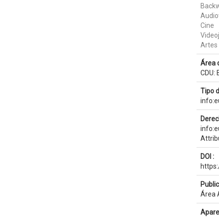
Backw
Audio
Cine
Video
Artes
Área 
CDU: B
Tipo 
info:
Derec
info:
Attri
DOI :
https
Publi
Área A
Apare