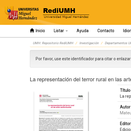
Inicio
Listar
Ayuda
Contacto
Idi
Skip
UMH: Repositorio RediUMH
Investigación
Departamentos 
navigation
Por favor, use este identificador para citar o enlaza
La representación del terror rural en las ar
Título 
La rep
Autor 
Mateu
Editor 
Edici