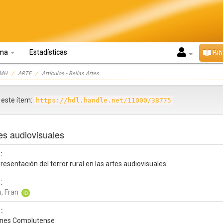
oma
Estadísticas
Bib
UMH
ARTE
Artículos - Bellas Artes
r este ítem:
https://hdl.handle.net/11000/38775
tes audiovisuales
:
resentación del terror rural en las artes audiovisuales
:
, Fran
:
ones Complutense