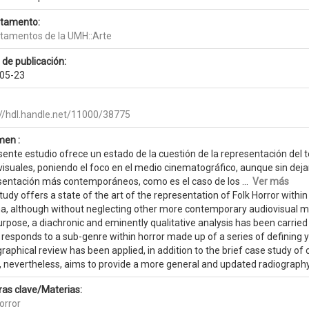
tamento:
tamentos de la UMH::Arte
 de publicación:
05-23
://hdl.handle.net/11000/38775
en :
sente estudio ofrece un estado de la cuestión de la representación del te
visuales, poniendo el foco en el medio cinematográfico, aunque sin deja
sentación más contemporáneos, como es el caso de los ...
Ver más
tudy offers a state of the art of the representation of Folk Horror withi
a, although without neglecting other more contemporary audiovisual mo
urpose, a diachronic and eminently qualitative analysis has been carrie
 responds to a sub-genre within horror made up of a series of defining 
graphical review has been applied, in addition to the brief case study of 
 nevertheless, aims to provide a more general and updated radiography o
ras clave/Materias:
orror