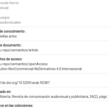
oods Horror
visual
juegos
 audiovisuales
de conocimiento :
ellas artes
de documento :
eu-repo/semantics/article
hos de acceso:
eu-repo/semantics/openAccess
bution-NonCommercial-NoDerivatives 4.0 Internacional
://dx.doi.org/10.5209/arab.95387
cado en:
bierta. Revista de comunicación audiovisual y publicitaria, 24(2), págs.
ce en las colecciones: