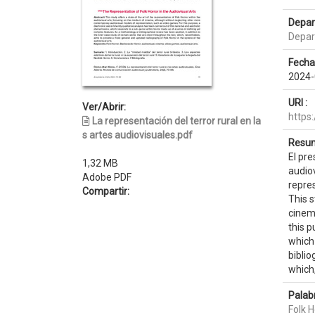
Depar
Depar
Fecha
2024-
URI :
Ver/Abrir:
https
La representación del terror rural en la
s artes audiovisuales.pdf
Resum
El pre
1,32 MB
audio
Adobe PDF
repre
Compartir:
This s
cinem
this p
which
biblio
which,
Palab
Folk H