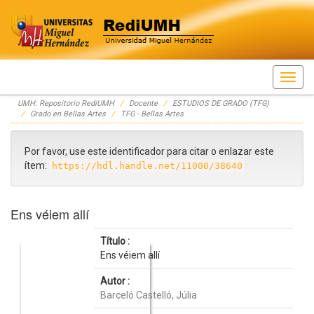
Skip
UMH: Repositorio RediUMH
Docente
ESTUDIOS DE GRADO (TFG)
navigation
Grado en Bellas Artes
TFG - Bellas Artes
Por favor, use este identificador para citar o enlazar este
ítem:
https://hdl.handle.net/11000/38640
Ens véiem allí
Título :
Ens véiem allí
Autor :
Barceló Castelló, Júlia