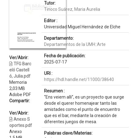
Tutor:
Tinoco Suárez, Maria Aurelia
Editor :
Universidad Miguel Hernández de Elche
Departamento:
Departamentos de la UMH::Arte
Fecha de publicación:
Ver/Abrir:
2025-07-17
TFG Barc
eló Castell
URI :
ó, Julia.pdf
https://hdl.handle.net/11000/38640
Memoria
2,03 MB
Resumen :
Adobe PDF
“Ens veiem alli”, es un proyecto que surge
Compartir:
desde el querer homenajear tanto las
amistades como el punto de encuentro
Ver/Abrir:
que es el bar, mediante la creación de
Anexo S
diferentes juegos de mesa.
oportes.pdf
Anexo
Palabras clave/Materias:
1,5 MB