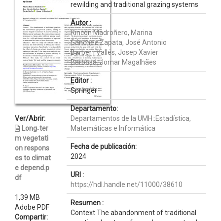
rewilding and traditional grazing systems
Autor :
Rincón Madroñero, Marina
Sánchez Zapata, José Antonio
Barber i Vallés, Josep Xavier
Barbosa, Jomar Magalhães
Editor :
Springer
Departamento:
Ver/Abrir:
Departamentos de la UMH::Estadística,
Long‐ter
Matemáticas e Informática
m vegetati
Fecha de publicación:
on respons
2024
es to climat
e depend.p
URI :
df
https://hdl.handle.net/11000/38610
1,39 MB
Resumen :
Adobe PDF
Context The abandonment of traditional
Compartir: