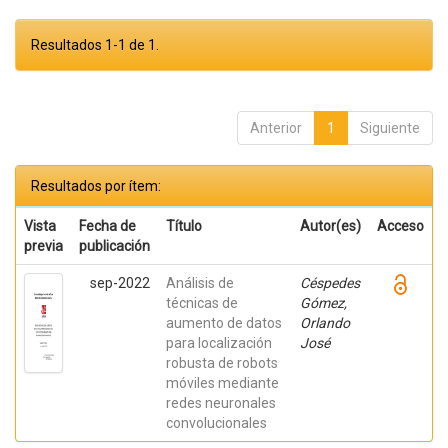
Resultados 1-1 de 1.
Anterior
1
Siguiente
Resultados por ítem:
Vista
Fecha de
Título
Autor(es)
Acceso
previa
publicación
sep-2022
Análisis de
Céspedes
técnicas de
Gómez,
aumento de datos
Orlando
para localización
José
robusta de robots
móviles mediante
redes neuronales
convolucionales