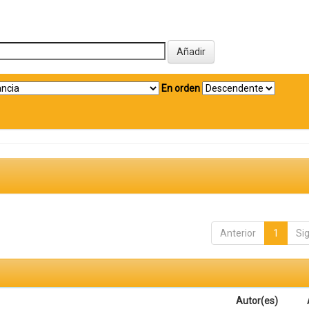
En orden
Anterior
1
Si
Autor(es)