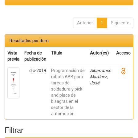
Anterior
1
Siguiente
Resultados por ítem:
Vista
Fecha de
Título
Autor(es)
Acceso
previa
publicación
dic-2019
Programación de
Albarranch
robots ABB para
Martínez,
tareas de
José
soldadura y pick
and place de
bisagras en el
sector de la
automoción
Filtrar