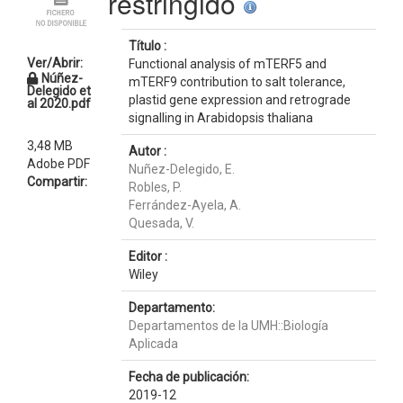
restringido
Título :
Ver/Abrir:
Functional analysis of mTERF5 and
Núñez-
mTERF9 contribution to salt tolerance,
Delegido et
plastid gene expression and retrograde
al 2020.pdf
signalling in Arabidopsis thaliana
3,48 MB
Autor :
Adobe PDF
Nuñez-Delegido, E.
Compartir:
Robles, P.
Ferrández-Ayela, A.
Quesada, V.
Editor :
Wiley
Departamento:
Departamentos de la UMH::Biología
Aplicada
Fecha de publicación:
2019-12