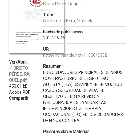
Cristo Pérez, Raquel
Tutor:
García de la Hera, Manuela
Fecha de publicación:
2017-05-15
URI :
http://hdl.handle.net/11000/3832
Ver/Abrir:
Resumen :
CRISTO
LOS CUIDADORES PRINCIPALES DE NIÑOS
PÉREZ, RA
CON TRASTORNO DEL ESPECTRO
QUEL.pdf
AUTISTA (TEA) DISMINUYEN EN MUCHOS
450,61 kB
CASOS SU CALIDAD DE VIDA. EL
Adobe PDF
OBJETIVO DE ESTA REVISIÓN
Compartir:
BIBLIOGRÁFICA ES EVALUAR LAS
INTERVENCIONES DE TERAPIA
OCUPACIONAL (T.O) EN LOS CUIDADORES
DE NIÑOS CON TEA.
Palabras clave/Materias: