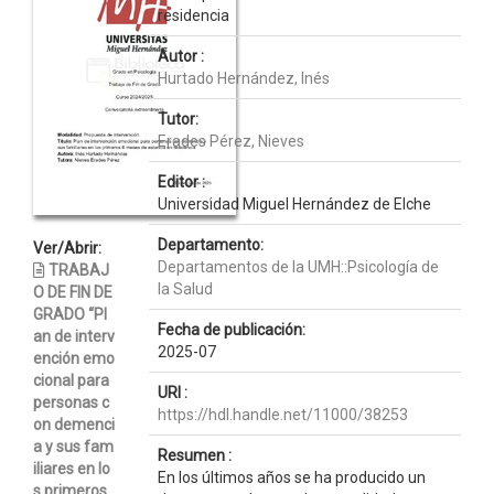
residencia
Autor :
Hurtado Hernández, Inés
Tutor:
Erades Pérez, Nieves
Editor :
Universidad Miguel Hernández de Elche
Departamento:
Ver/Abrir:
Departamentos de la UMH::Psicología de
TRABAJ
la Salud
O DE FIN DE
GRADO “Pl
Fecha de publicación:
an de interv
2025-07
ención emo
cional para
URI :
personas c
https://hdl.handle.net/11000/38253
on demenci
a y sus fam
Resumen :
iliares en lo
En los últimos años se ha producido un
s primeros