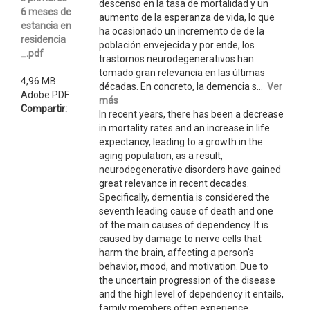
descenso en la tasa de mortalidad y un
6 meses de
aumento de la esperanza de vida, lo que
estancia en
ha ocasionado un incremento de de la
residencia
población envejecida y por ende, los
_.pdf
trastornos neurodegenerativos han
tomado gran relevancia en las últimas
4,96 MB
décadas. En concreto, la demencia s...
Ver
Adobe PDF
más
Compartir:
In recent years, there has been a decrease
in mortality rates and an increase in life
expectancy, leading to a growth in the
aging population, as a result,
neurodegenerative disorders have gained
great relevance in recent decades.
Specifically, dementia is considered the
seventh leading cause of death and one
of the main causes of dependency. It is
caused by damage to nerve cells that
harm the brain, affecting a person's
behavior, mood, and motivation. Due to
the uncertain progression of the disease
and the high level of dependency it entails,
family members often experience