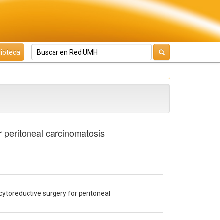
lioteca
or peritoneal carcinomatosis
cytoreductive surgery for peritoneal