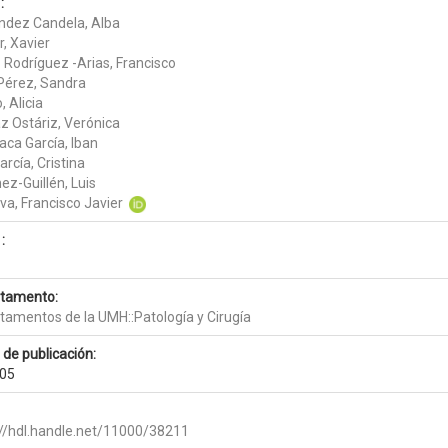
:
ndez Candela, Alba
, Xavier
 Rodríguez -Arias, Francisco
 Pérez, Sandra
, Alicia
z Ostáriz, Verónica
aca García, Iban
García, Cristina
ez-Guillén, Luis
va, Francisco Javier
:
tamento:
tamentos de la UMH::Patología y Cirugía
 de publicación:
05
://hdl.handle.net/11000/38211