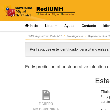
Inicio
Listar
Ayuda
Contacto
Idi
Skip
UMH: Repositorio RediUMH
Investigación
Departamentos 
navigation
Por favor, use este identificador para citar o enlaza
Early prediction of postoperative infection
Este
Título 
Early 
carci