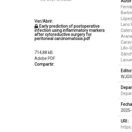
Autor 
Ferná
Barber
López
Ver/Abrir:
Lario
Early prediction of postoperative
infection using inflammatory markers
Calero
after cytoreductive surgery for
Arana
peritoneal carcinomatosis.pdf
Carav
Lillo-
714,88 kB
Sánch
Adobe PDF
Lacue
Compartir:
Editor 
WJGS
Depar
Depar
Fecha
2025-
URI :
https