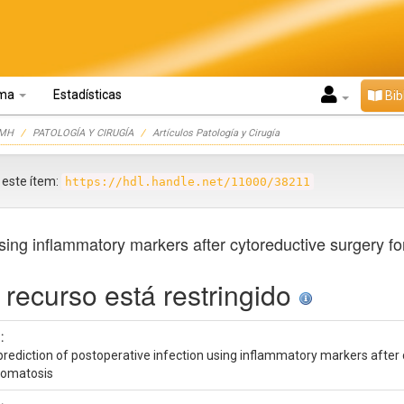
oma
Estadísticas
Bib
UMH
PATOLOGÍA Y CIRUGÍA
Artículos Patología y Cirugía
r este ítem:
https://hdl.handle.net/11000/38211
 using inflammatory markers after cytoreductive surgery f
 recurso está restringido
:
prediction of postoperative infection using inflammatory markers after 
nomatosis