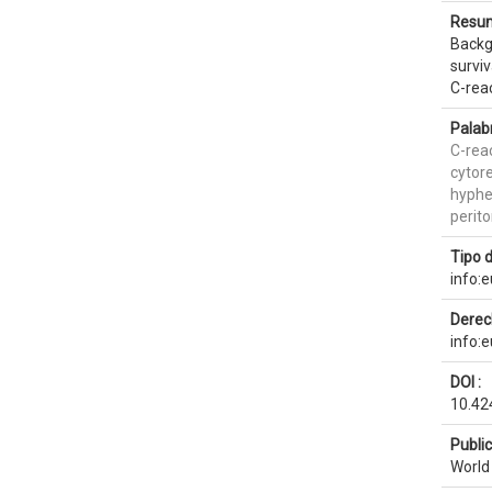
Resum
Backg
survi
C-reac
Palab
C-reac
cytor
hyphe
perit
Tipo 
info:
Derec
info:
DOI :
10.42
Publi
World