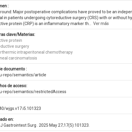
en :
round: Major postoperative complications have proved to be an indepen
val in patients undergoing cytoreductive surgery (CRS) with or without 
tive protein (CRP) is an inflammatory marker th...
Ver más
ras clave/Materias:
tive protein
eductive surgery
rthermic intraperitoneal chemotherapy
oneal carcinomatosis
de documento :
eu-repo/semantics/article
hos de acceso:
eu-repo/semantics/restrictedAccess
40/wjgs.v17.i5.101323
cado en:
 J Gastrointest Surg . 2025 May 27;17(5):101323.