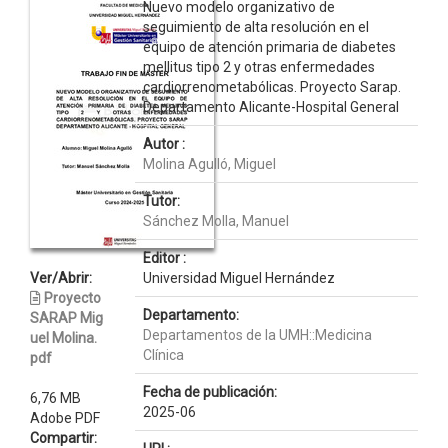
Nuevo modelo organizativo de
seguimiento de alta resolución en el
equipo de atención primaria de diabetes
mellitus tipo 2 y otras enfermedades
cardiorrenometabólicas. Proyecto Sarap.
Departamento Alicante-Hospital General
Autor :
Molina Agulló, Miguel
Tutor:
Sánchez Molla, Manuel
Editor :
Ver/Abrir:
Universidad Miguel Hernández
Proyecto
Departamento:
SARAP Mig
Departamentos de la UMH::Medicina
uel Molina.
Clínica
pdf
Fecha de publicación:
6,76 MB
2025-06
Adobe PDF
Compartir: