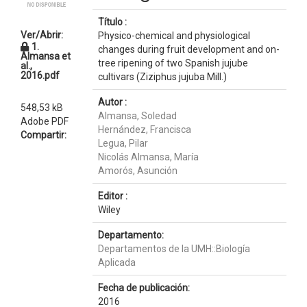
Título :
Ver/Abrir:
Physico-chemical and physiological
1.
changes during fruit development and on-
Almansa et
tree ripening of two Spanish jujube
al.,
2016.pdf
cultivars (Ziziphus jujuba Mill.)
Autor :
548,53 kB
Almansa, Soledad
Adobe PDF
Hernández, Francisca
Compartir:
Legua, Pilar
Nicolás Almansa, María
Amorós, Asunción
Editor :
Wiley
Departamento:
Departamentos de la UMH::Biología
Aplicada
Fecha de publicación:
2016