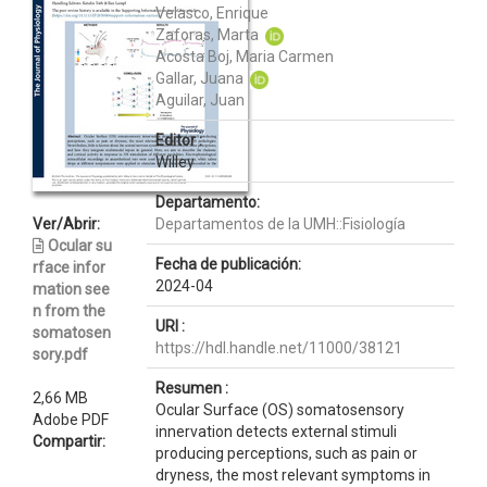
Velasco, Enrique
Zaforas, Marta
Acosta Boj, Maria Carmen
Gallar, Juana
Aguilar, Juan
Editor :
Willey
Departamento:
Ver/Abrir:
Departamentos de la UMH::Fisiología
Ocular su
Fecha de publicación:
rface infor
2024-04
mation see
n from the
URI :
somatosen
https://hdl.handle.net/11000/38121
sory.pdf
Resumen :
2,66 MB
Ocular Surface (OS) somatosensory
Adobe PDF
innervation detects external stimuli
Compartir:
producing perceptions, such as pain or
dryness, the most relevant symptoms in