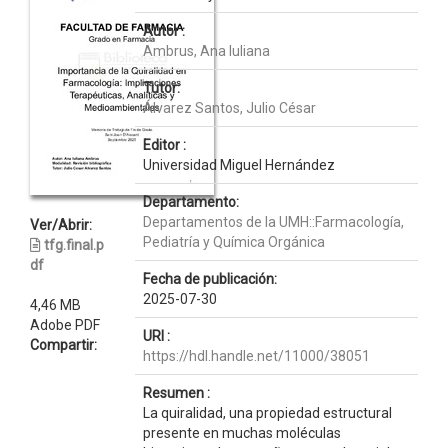
Autor :
Ambrus, Ana Iuliana
Tutor:
Álvarez Santos, Julio César
Editor :
Universidad Miguel Hernández
Departamento:
Departamentos de la UMH::Farmacología,
Ver/Abrir:
Pediatría y Química Orgánica
tfg.final.p
df
Fecha de publicación:
2025-07-30
4,46 MB
Adobe PDF
URI :
Compartir:
https://hdl.handle.net/11000/38051
Resumen :
La quiralidad, una propiedad estructural
presente en muchas moléculas