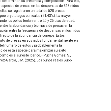
os determinan su presencia y composición. Para ello,
e especies de presas en las despensas de 318 nidos
ellas se registraron un total de 520 presas
ropeo oryctolagus cuniculus (71,43%). La mayor
o los pollos tenían entre 20 y 25 días de edad,
 entre la abundancia y biomasa de presas en la
ción entre la frecuencia de despensas en los nidos
directo de la abundancia de conejos. Estos
iento de presas en sus nidos fundamentalmente en
del número de estos y probablemente la
o de esta especie para maximizar su éxito
como es el sureste ibérico.—Puche Gómez, S.,
érez-García, J.M. (2025). Los búhos reales Bubo