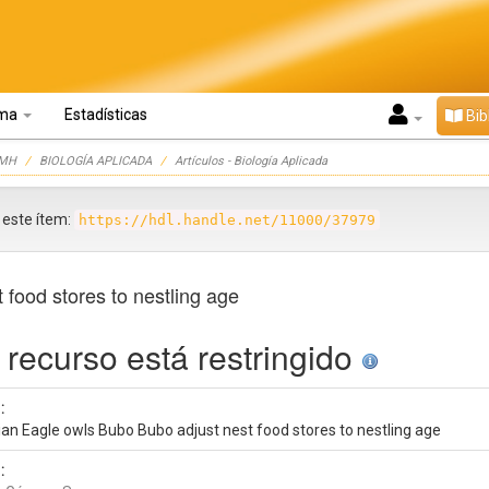
oma
Estadísticas
Bib
UMH
BIOLOGÍA APLICADA
Artículos - Biología Aplicada
r este ítem:
https://hdl.handle.net/11000/37979
food stores to nestling age
 recurso está restringido
:
ian Eagle owls Bubo Bubo adjust nest food stores to nestling age
: