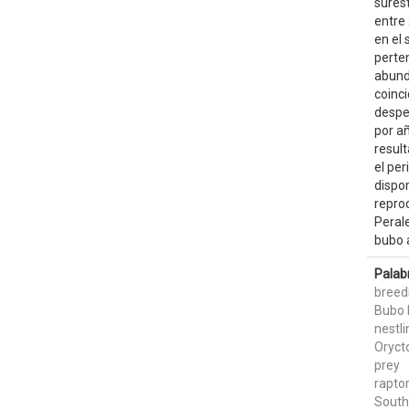
surest
entre
en el 
perte
abund
coinc
despe
por añ
resul
el pe
dispo
repro
Perale
bubo a
Palab
breed
Bubo 
nestli
Oryct
prey
rapto
South