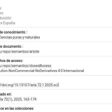
s
es
ducción
te España
de conocimiento :
Ciencias puras y naturales
de documento :
eu-repo/semantics/article
hos de acceso:
eu-repo/semantics/closedAccess
bution-NonCommercial-NoDerivatives 4.0 Internacional
://doi.org/10.13157/arla.72.1.2025.sc2
cado en:
la 72(1), 2025, 163-174
ce en las colecciones: