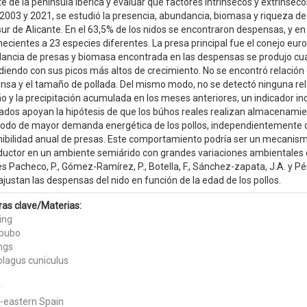
e de la península ibérica y evaluar qué factores intrínsecos y extrínsec
 2003 y 2021, se estudió la presencia, abundancia, biomasa y riqueza d
sur de Alicante. En el 63,5% de los nidos se encontraron despensas, y en 
necientes a 23 especies diferentes. La presa principal fue el conejo eu
ancia de presas y biomasa encontrada en las despensas se produjo cuand
idiendo con sus picos más altos de crecimiento. No se encontró relación
nsa y el tamaño de pollada. Del mismo modo, no se detectó ninguna rela
o y la precipitación acumulada en los meses anteriores, un indicador in
tados apoyan la hipótesis de que los búhos reales realizan almacenam
riodo de mayor demanda energética de los pollos, independientemente 
nibilidad anual de presas. Este comportamiento podría ser un mecanism
ductor en un ambiente semiárido con grandes variaciones ambientales 
s Pacheco, P., Gómez-Ramírez, P., Botella, F., Sánchez-zapata, J.A. y P
justan las despensas del nido en función de la edad de los pollos.
ras clave/Materias:
ing
bubo
ngs
olagus cuniculus
r
-eastern Spain