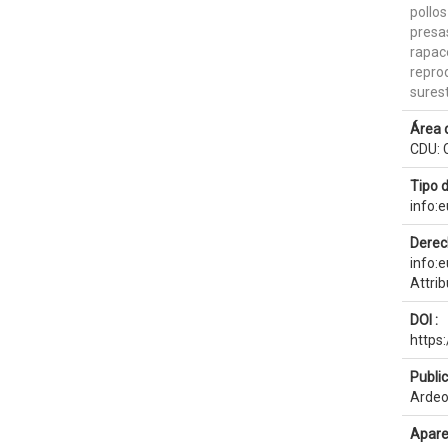
pollos
presa
rapac
repro
sures
Área 
CDU: 
Tipo 
info:
Derec
info:
Attri
DOI :
https
Publi
Ardeo
Apare