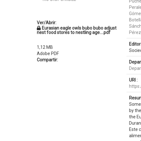
Puche
Peral
Gómez
Botell
Ver/Abrir:
Sánch
Eurasian eagle owls bubo bubo adjust
nest food stores to nestling age....pdf
Pérez
Editor 
1,12 MB
Socie
Adobe PDF
Compartir:
Depar
Depar
URI :
https
Resum
Some b
by the
the Eu
Duran
Este 
alimen