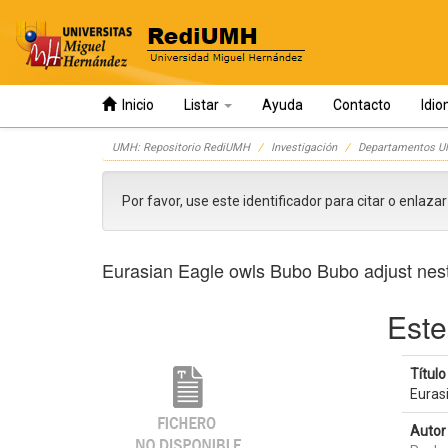
Inicio
Listar
Ayuda
Contacto
Idi
Skip
UMH: Repositorio RediUMH
Investigación
Departamentos 
navigation
Por favor, use este identificador para citar o enlaza
Eurasian Eagle owls Bubo Bubo adjust nest 
Este
Título 
Euras
Autor 