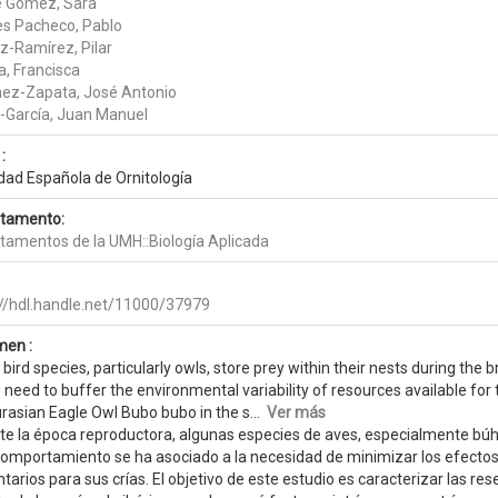
 Gómez, Sara
es Pacheco, Pablo
-Ramírez, Pilar
a, Francisca
ez-Zapata, José Antonio
-García, Juan Manuel
:
dad Española de Ornitología
tamento:
tamentos de la UMH::Biología Aplicada
://hdl.handle.net/11000/37979
en :
ird species, particularly owls, store prey within their nests during th
 need to buffer the environmental variability of resources available for
rasian Eagle Owl Bubo bubo in the s...
Ver más
te la época reproductora, algunas especies de aves, especialmente búho
comportamiento se ha asociado a la necesidad de minimizar los efectos 
tarios para sus crías. El objetivo de este estudio es caracterizar las re