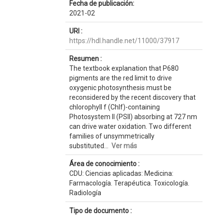
Fecha de publicación:
2021-02
URI :
https://hdl.handle.net/11000/37917
Resumen :
The textbook explanation that P680
pigments are the red limit to drive
oxygenic photosynthesis must be
reconsidered by the recent discovery that
chlorophyll f (Chlf)-containing
Photosystem II (PSII) absorbing at 727 nm
can drive water oxidation. Two different
families of unsymmetrically
substituted...
Ver más
Área de conocimiento :
CDU: Ciencias aplicadas: Medicina:
Farmacología. Terapéutica. Toxicología.
Radiología
Tipo de documento :