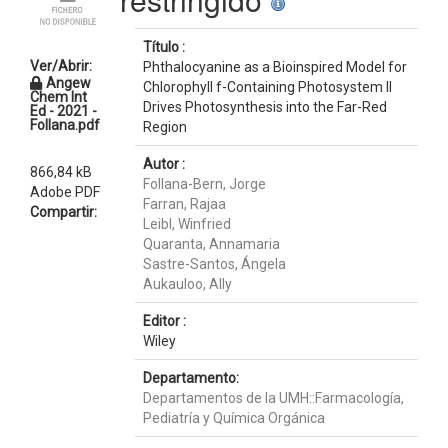
Título :
Ver/Abrir:
Phthalocyanine as a Bioinspired Model for
Angew
Chlorophyll f-Containing Photosystem II
Chem Int
Drives Photosynthesis into the Far-Red
Ed - 2021 -
Follana.pdf
Region
Autor :
866,84 kB
Follana-Bern, Jorge
Adobe PDF
Farran, Rajaa
Compartir:
Leibl, Winfried
Quaranta, Annamaria
Sastre-Santos, Ángela
Aukauloo, Ally
Editor :
Wiley
Departamento:
Departamentos de la UMH::Farmacología,
Pediatría y Química Orgánica