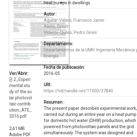
heat pumps in dwellings
Autor :
Aguilar-Valero, Francisco Javier
Aledo, Simón
Vicente-Quiles, Pedro Ginés
Departamento:
Departamentos de la UMH::Ingeniería Mecánica 
Energía
Fecha de publicación:
Ver/Abrir:
2016-05
2_Experi
URI :
mental stu
https://hdl.handle.net/11000/37840
dy of the so
lar photovol
Resumen :
taic contrib
The present paper describes experimental work,
ution_ATE_
carried out during an entire year on a heat pump
2016.pdf
for domestic hot water (DHW) production, which 
powered from photovoltaic panels and the grid
2,61 MB
simultaneously. The system was designed and
Adobe PDF