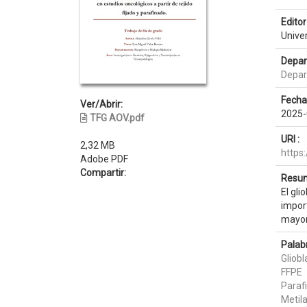
Editor 
Unive
Depar
Depar
Fecha
Ver/Abrir:
2025-
TFG AOV.pdf
URI :
2,32 MB
https
Adobe PDF
Compartir:
Resum
El gli
import
mayor 
Palab
Gliob
FFPE
Paraf
Metil