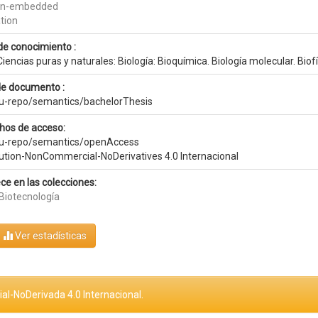
in-embedded
tion
de conocimiento :
iencias puras y naturales: Biología: Bioquímica. Biología molecular. Biof
de documento :
eu-repo/semantics/bachelorThesis
hos de acceso:
eu-repo/semantics/openAccess
bution-NonCommercial-NoDerivatives 4.0 Internacional
ce en las colecciones:
 Biotecnología
Ver estadísticas
al-NoDerivada 4.0 Internacional.