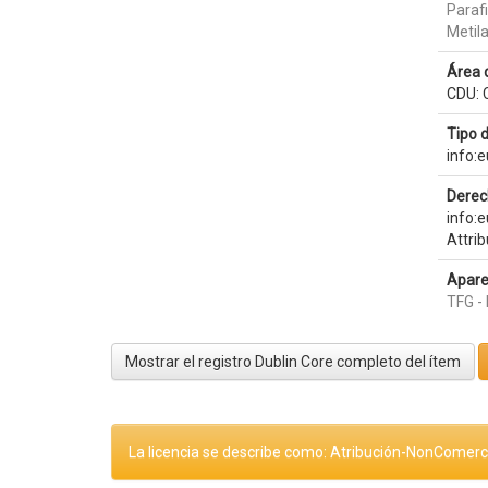
Paraf
Metila
Área 
CDU: C
Tipo 
info:
Derec
info:
Attri
Apare
TFG -
Mostrar el registro Dublin Core completo del ítem
La licencia se describe como: Atribución-NonComerci