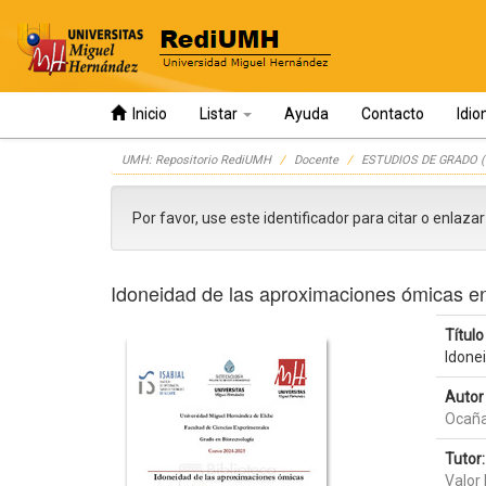
Inicio
Listar
Ayuda
Contacto
Idi
Skip
UMH: Repositorio RediUMH
Docente
ESTUDIOS DE GRADO (
navigation
Por favor, use este identificador para citar o enlaza
Idoneidad de las aproximaciones ómicas en e
Título 
Idonei
Autor 
Ocaña
Tutor:
Valor 