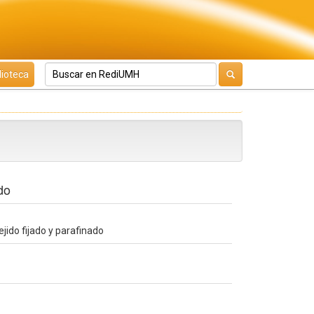
lioteca
do
jido fijado y parafinado