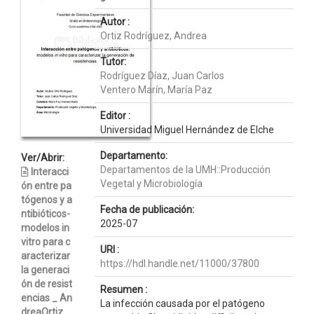
Autor :
Ortiz Rodríguez, Andrea
Tutor:
Rodríguez Díaz, Juan Carlos
Ventero Marín, María Paz
Editor :
Universidad Miguel Hernández de Elche
Departamento:
Ver/Abrir:
Departamentos de la UMH::Producción
Interacci
Vegetal y Microbiología
ón entre pa
tógenos y a
Fecha de publicación:
ntibióticos-
2025-07
modelos in
vitro para c
URI :
aracterizar
https://hdl.handle.net/11000/37800
la generaci
ón de resist
Resumen :
encias _ An
La infección causada por el patógeno
dreaOrtiz _