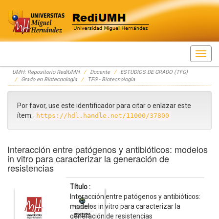
Skip
UMH: Repositorio RediUMH
Docente
ESTUDIOS DE GRADO (TFG)
navigation
Grado en Biotecnología
TFG - Biotecnología
Por favor, use este identificador para citar o enlazar este
ítem:
https://hdl.handle.net/11000/37800
Interacción entre patógenos y antibióticos: modelos
in vitro para caracterizar la generación de
resistencias
Título :
Interacción entre patógenos y antibióticos:
modelos in vitro para caracterizar la
generación de resistencias