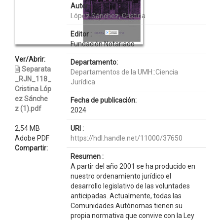
Autor :
López Sánchez, Cristina
Editor :
Fundación Notariado
Ver/Abrir:
Departamento:
Separata
Departamentos de la UMH::Ciencia
_RJN_118_
Jurídica
Cristina Lóp
ez Sánche
Fecha de publicación:
z (1).pdf
2024
2,54 MB
URI :
Adobe PDF
https://hdl.handle.net/11000/37650
Compartir:
Resumen :
A partir del año 2001 se ha producido en
nuestro ordenamiento jurídico el
desarrollo legislativo de las voluntades
anticipadas. Actualmente, todas las
Comunidades Autónomas tienen su
propia normativa que convive con la Ley