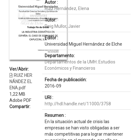
Autor :
Ruiz Hernández, Elena
Tutor:
Reig Mullor, Javier
Editor :
Universidad Miguel Hernández de Elche
Departamento:
Departamentos de la UMH::Estudios
Económicos y Financieros
Ver/Abrir:
RUIZ HER
Fecha de publicación:
NÁNDEZ EL
2016-09
ENA.pdf
1,22 MB
URI :
Adobe PDF
http://hdl.handle.net/11000/3758
Compartir:
Resumen :
En la situación actual de crisis las
empresas se han visto obligadas a ser
más competitivas para lograr mantener