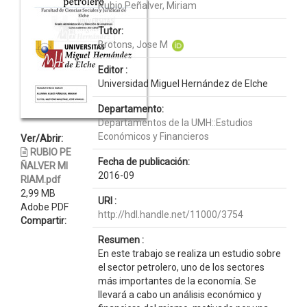
Rubio Peñalver, Miriam
Tutor:
Brotons, Jose M
Editor :
Universidad Miguel Hernández de Elche
Departamento:
Departamentos de la UMH::Estudios
Económicos y Financieros
Ver/Abrir:
RUBIO PE
Fecha de publicación:
ÑALVER MI
2016-09
RIAM.pdf
2,99 MB
URI :
Adobe PDF
http://hdl.handle.net/11000/3754
Compartir:
Resumen :
En este trabajo se realiza un estudio sobre
el sector petrolero, uno de los sectores
más importantes de la economía. Se
llevará a cabo un análisis económico y