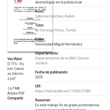
deontológico en la policía local
Autor :
Cabezas Sánchez, Rubén
Tutor:
de Domingo Pérez, Tomás
Editor :
Universidad Miguel Hernández
Departamento:
Departamentos de la UMH::Ciencia
Ver/Abrir:
Jurídica
TFG - Ru
bén Cabez
Fecha de publicación:
as Sánche
2025
z.pdf
URI :
1,67 MB
https://hdl.handle.net/11000/37283
Adobe PDF
Compartir:
Resumen :
En este trabajo fin de grado pretendemos