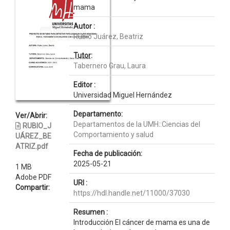
mama
Autor :
Rubio Juárez, Beatriz
Tutor:
Tabernero Grau, Laura
Editor :
Universidad Miguel Hernández
Departamento:
Ver/Abrir:
Departamentos de la UMH::Ciencias del
RUBIO_J
Comportamiento y salud
UÁREZ_BE
ATRIZ.pdf
Fecha de publicación:
2025-05-21
1 MB
Adobe PDF
URI :
Compartir:
https://hdl.handle.net/11000/37030
Resumen :
Introducción El cáncer de mama es una de