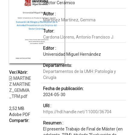
Sector Cerámico
Autor :
Martínez Martínez, Gemma
Tutor:
Cardona Llorens, Antonio Francisco J.
Editor :
Universidad Miguel Hernández
Departamento:
Departamentos de la UMH::Patología y
Ver/Abrir:
Cirugía
MARTINE
Z MARTINE
Fecha de publicación:
Z_GEMMA
2024-05-30
_TFM.pdf
URI :
2,52 MB
https://hdl.handle.net/11000/36704
Adobe PDF
Compartir:
Resumen :
El presente Trabajo de Final de Máster (en