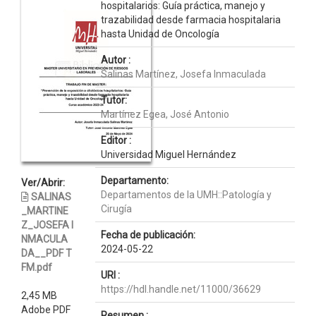
hospitalarios: Guía práctica, manejo y
trazabilidad desde farmacia hospitalaria
hasta Unidad de Oncología
Autor :
Salinas Martínez, Josefa Inmaculada
Tutor:
Martínez Egea, José Antonio
Editor :
Universidad Miguel Hernández
Departamento:
Ver/Abrir:
Departamentos de la UMH::Patología y
SALINAS
Cirugía
_MARTINE
Z_JOSEFA I
Fecha de publicación:
NMACULA
2024-05-22
DA__PDF T
FM.pdf
URI :
https://hdl.handle.net/11000/36629
2,45 MB
Adobe PDF
Resumen :