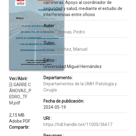
carreteras. Apoyo al coordinador de
seguridad y salud, mediante el estudio de
interferencias entre oficios
Autor :
Garré Cánovas, Pedro
Tutor:
Giner Sánchez, Manuel
Editor :
Universidad Miguel Hernández
Departamento:
Ver/Abrir:
Departamentos de la UMH::Patología y
GARRE C
Cirugía
ÁNOVAS_P
EDRO_TF
Fecha de publicación:
M.pdf
2024-05-19
2,15 MB
URI :
Adobe PDF
https://hdl.handle.net/11000/36617
Compartir:
Resumen :