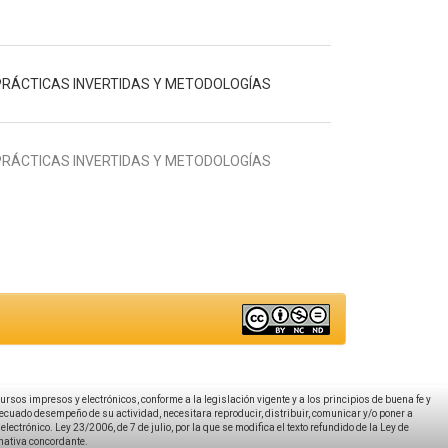
S, PRÁCTICAS INVERTIDAS Y METODOLOGÍAS
S, PRÁCTICAS INVERTIDAS Y METODOLOGÍAS
ecursos impresos y electrónicos, conforme a la legislación vigente y a los principios de buena fe y
decuado desempeño de su actividad, necesitara reproducir, distribuir, comunicar y/o poner a
ectrónico. Ley 23/2006, de 7 de julio, por la que se modifica el texto refundido de la Ley de
rmativa concordante.