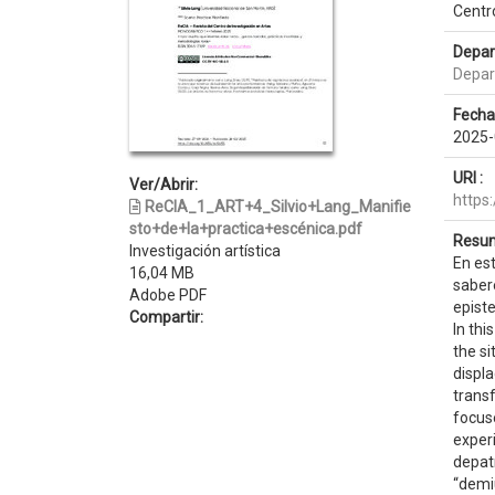
Centr
Depar
Depar
Fecha
2025-
URI :
Ver/Abrir:
https
ReCIA_1_ART+4_Silvio+Lang_Manifie
sto+de+la+practica+escénica.pdf
Resum
Investigación artística
En est
16,04 MB
sabere
Adobe PDF
episte
Compartir:
In thi
the si
displ
transf
focuse
experi
depatr
“demiu