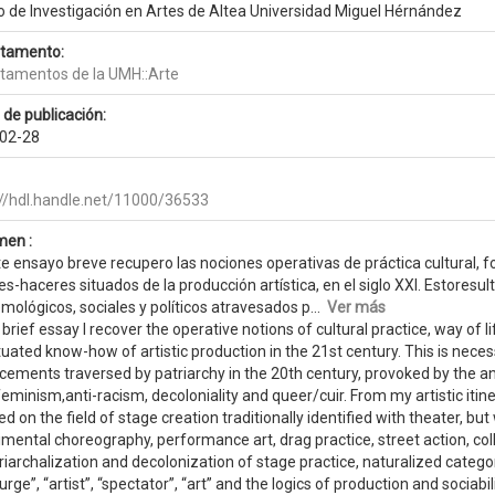
o de Investigación en Artes de Altea Universidad Miguel Hérnández
tamento:
tamentos de la UMH::Arte
 de publicación:
02-28
://hdl.handle.net/11000/36533
en :
e ensayo breve recupero las nociones operativas de práctica cultural, fo
s-haceres situados de la producción artística, en el siglo XXI. Estores
mológicos, sociales y políticos atravesados p...
Ver más
s brief essay I recover the operative notions of cultural practice, way of 
tuated know-how of artistic production in the 21st century. This is neces
acements traversed by patriarchy in the 20th century, provoked by the a
eminism,anti-racism, decoloniality and queer/cuir. From my artistic itiner
d on the field of stage creation traditionally identified with theater, b
mental choreography, performance art, drag practice, street action, col
iarchalization and decolonization of stage practice, naturalized categorie
rge”, “artist”, “spectator”, “art” and the logics of production and sociabili