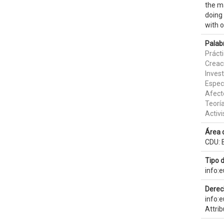
the ma
doing 
with 
Palab
Práct
Creaci
Inves
Espec
Afect
Teorí
Activi
Área 
CDU: B
Tipo 
info:
Derec
info:
Attri