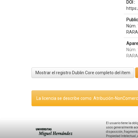
DOI :
https
Publi
Núm. 
RARA
Apare
Núm. 
RARA
Mostrar el registro Dublin Core completo del ítem
La licencia se describe como: Atribución-NonComerci
El usuario tiene la obl
usos generalmente acep
disposición, fragmentos
Propiedad Intelectual, 