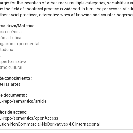
rgin for the invention of other, more multiple categories, sociabilities
in the field of theatrical practice is widened. In turn, the processes of sit
other social practices, alternative ways of knowing and counter-hegemo
ras clave/Materias:
ica escénica
ón artística
tigación experimental
taduría
o
a performativa
smo cultural
de conocimiento :
ellas artes
de documento :
eu-repo/semantics/article
hos de acceso:
eu-repo/semantics/openAccess
bution-NonCommercial-NoDerivatives 4.0 Internacional