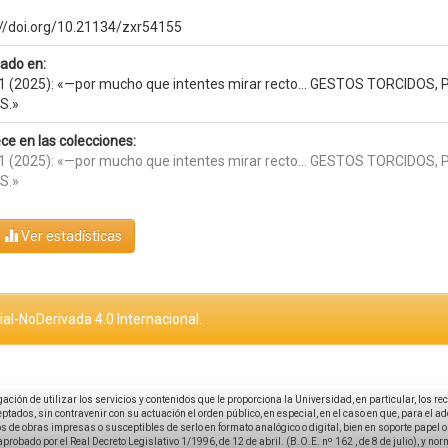
://doi.org/10.21134/zxr54155
cado en:
1 (2025): «—por mucho que intentes mirar recto… GESTOS TORCIDO
S.»
ce en las colecciones:
1 (2025): «—por mucho que intentes mirar recto… GESTOS TORCIDO
S.»
Ver estadísticas
al-NoDerivada 4.0 Internacional.
igación de utilizar los servicios y contenidos que le proporciona la Universidad, en particular, los r
tados, sin contravenir con su actuación el orden público, en especial, en el caso en que, para el a
 de obras impresas o susceptibles de serlo en formato analógico o digital, bien en soporte papel o el
aprobado por el Real Decreto Legislativo 1/1996, de 12 de abril. (B.O.E. nº 162 , de 8 de julio), y no