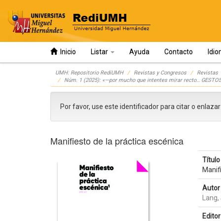
Inicio
Listar
Ayuda
Contacto
Idi
Skip
UMH: Repositorio RediUMH
Revistas y Congresos
Revistas
navigation
Núm. 1 (2025): «—por mucho que intentes mirar recto… GE
Por favor, use este identificador para citar o enlaza
Manifiesto de la práctica escénica
Título 
Manifi
Autor 
Lang, 
Editor 