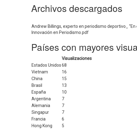
Archivos descargados
Andrew Billings, experto en periodismo deportivo_ “En e
Innovación en Periodismo.pdf
Países con mayores visua
Visualizaciones
Estados Unidos
68
Vietnam
16
China
15
Brasil
13
España
10
Argentina
7
Alemania
7
Singapur
7
Francia
6
Hong Kong
5