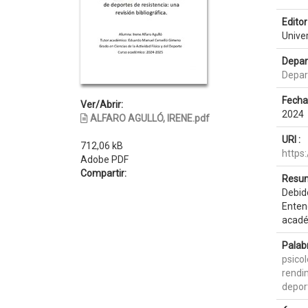
Editor 
Unive
Depar
Depar
Fecha
Ver/Abrir:
2024
ALFARO AGULLÓ, IRENE.pdf
URI :
712,06 kB
https
Adobe PDF
Compartir:
Resum
Debido
Entend
acadé
Palab
psicol
rendi
depor