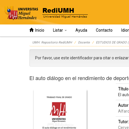
Inicio
Listar
Ayuda
Contacto
Idi
Skip
UMH: Repositorio RediUMH
Docente
ESTUDIOS DE GRADO (
navigation
Por favor, use este identificador para citar o enlaza
El auto diálogo en el rendimiento de deporte
Título 
El aut
Autor 
Alfaro
Tutor:
Cerve