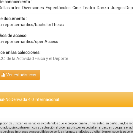
de conocimiento :
ellas artes: Diversiones. Espectáculos. Cine. Teatro. Danza. Juegos.De
de documento :
eu-repo/semantics/bachelorThesis
hos de acceso:
eu-repo/semantics/openAccess
ce en las colecciones:
CC. de la Actividad Física y el Deporte
Ver estadísticas
al-NoDerivada 4.0 Internacional.
igación de utilizar los servicios y contenidos que le proporciona la Universidad, en particular, los r
tados, sin contravenir con su actuación el orden público, en especial, en el caso en que, para el a
 de obras impresas o susceptibles de serlo en formato analógico o digital, bien en soporte papel o el