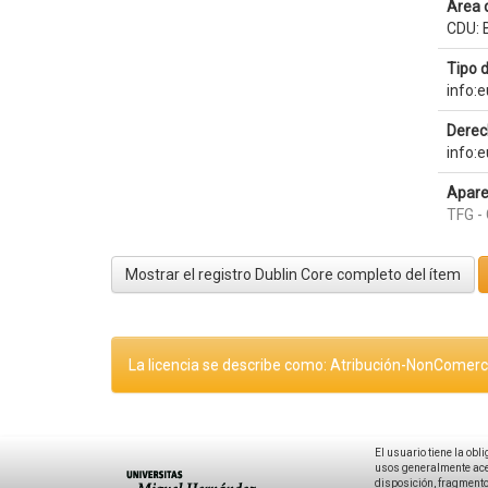
Área 
CDU: B
Tipo 
info:
Derec
info:
Apare
TFG - 
Mostrar el registro Dublin Core completo del ítem
La licencia se describe como: Atribución-NonComerci
El usuario tiene la obl
usos generalmente acep
disposición, fragmentos