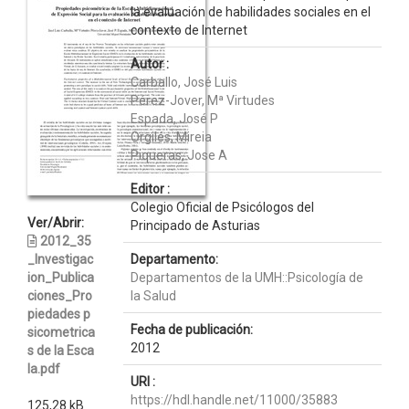
la evaluación de habilidades sociales en el
contexto de Internet
Autor :
Carballo, José Luis
Pérez-Jover, Mª Virtudes
Espada, José P
Orgilés, Mireia
Piqueras, Jose A
Editor :
Colegio Oficial de Psicólogos del
Ver/Abrir:
Principado de Asturias
2012_35
_Investigac
Departamento:
ion_Publica
Departamentos de la UMH::Psicología de
ciones_Pro
la Salud
piedades p
Fecha de publicación:
sicometrica
2012
s de la Esca
la.pdf
URI :
https://hdl.handle.net/11000/35883
125,28 kB