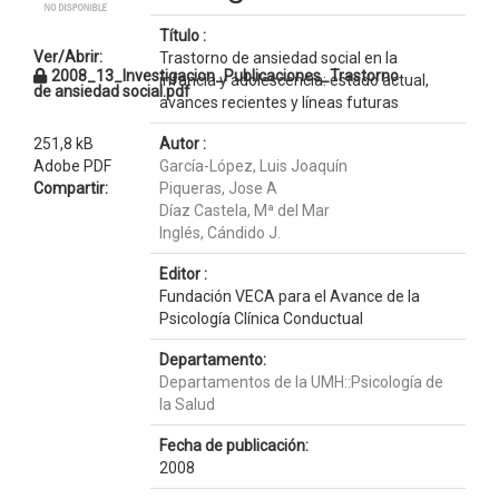
Título :
Ver/Abrir:
Trastorno de ansiedad social en la
2008_13_Investigacion_Publicaciones_Trastorno
infancia y adolescencia: estado actual,
de ansiedad social.pdf
avances recientes y líneas futuras
251,8 kB
Autor :
Adobe PDF
García-López, Luis Joaquín
Compartir:
Piqueras, Jose A
Díaz Castela, Mª del Mar
Inglés, Cándido J.
Editor :
Fundación VECA para el Avance de la
Psicología Clínica Conductual
Departamento:
Departamentos de la UMH::Psicología de
la Salud
Fecha de publicación:
2008