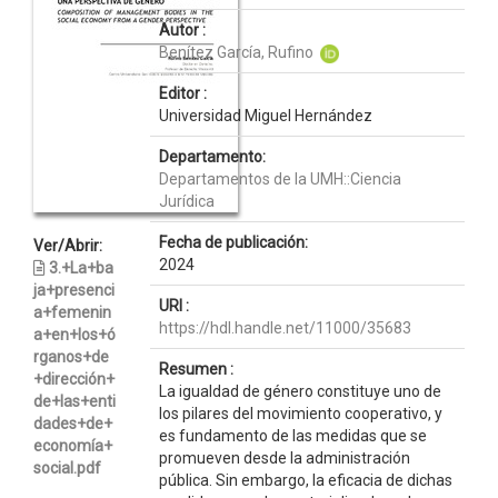
Autor :
Benítez García, Rufino
Editor :
Universidad Miguel Hernández
Departamento:
Departamentos de la UMH::Ciencia
Jurídica
Fecha de publicación:
Ver/Abrir:
2024
3.+La+ba
ja+presenci
URI :
a+femenin
https://hdl.handle.net/11000/35683
a+en+los+ó
rganos+de
Resumen :
+dirección+
La igualdad de género constituye uno de
de+las+enti
los pilares del movimiento cooperativo, y
dades+de+
es fundamento de las medidas que se
economía+
promueven desde la administración
social.pdf
pública. Sin embargo, la eficacia de dichas