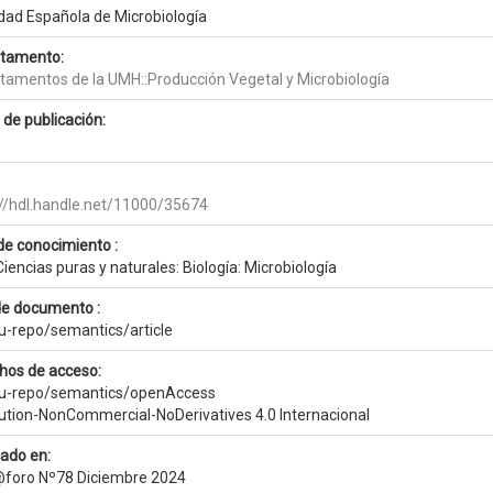
dad Española de Microbiología
tamento:
tamentos de la UMH::Producción Vegetal y Microbiología
 de publicación:
://hdl.handle.net/11000/35674
de conocimiento :
iencias puras y naturales: Biología: Microbiología
de documento :
eu-repo/semantics/article
hos de acceso:
eu-repo/semantics/openAccess
bution-NonCommercial-NoDerivatives 4.0 Internacional
cado en:
oro Nº78 Diciembre 2024