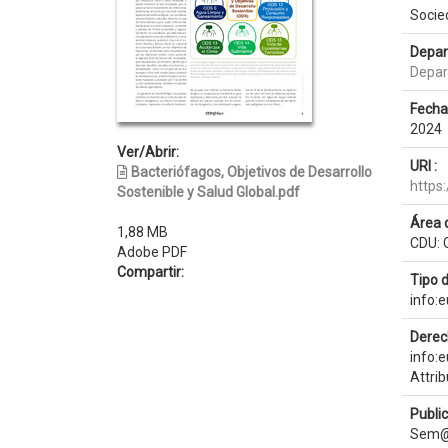
Socie
Depar
Depar
Fecha
2024
Ver/Abrir:
URI :
Bacteriófagos, Objetivos de Desarrollo
https
Sostenible y Salud Global.pdf
Área 
1,88 MB
CDU: C
Adobe PDF
Compartir:
Tipo 
info:
Derec
info:
Attri
Publi
Sem@f