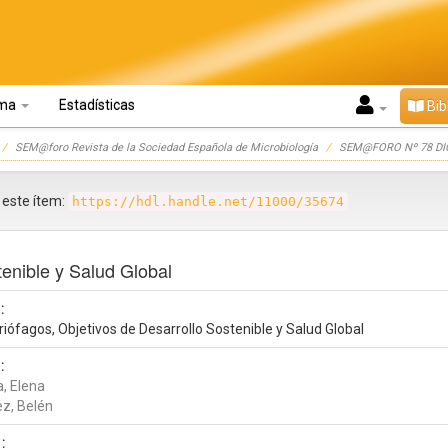
oma
Estadísticas
Bib
SEM@foro Revista de la Sociedad Española de Microbiología
SEM@FORO Nº 78 DI
r este ítem:
https://hdl.handle.net/11000/35674
tenible y Salud Global
:
iófagos, Objetivos de Desarrollo Sostenible y Salud Global
:
a, Elena
ez, Belén
: