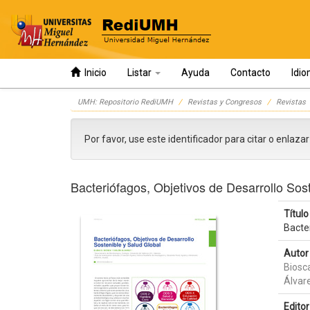
Inicio
Listar
Ayuda
Contacto
Idi
Skip
UMH: Repositorio RediUMH
Revistas y Congresos
Revistas
navigation
Por favor, use este identificador para citar o enlaza
Bacteriófagos, Objetivos de Desarrollo Sos
Título 
Bacter
Autor 
Biosc
Álvar
Editor 