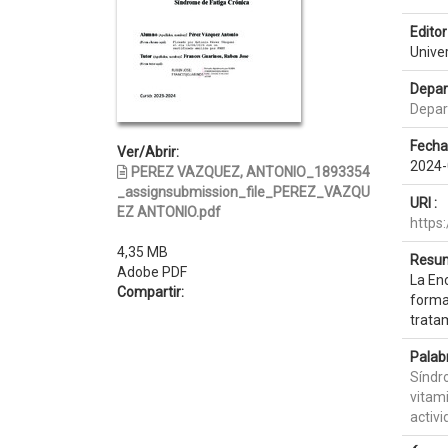
Editor 
Unive
Depar
Depar
Fecha
Ver/Abrir:
2024-
PEREZ VAZQUEZ, ANTONIO_1893354
_assignsubmission_file_PEREZ_VAZQU
URI :
EZ ANTONIO.pdf
https
4,35 MB
Resum
Adobe PDF
La Enc
Compartir:
forma
tratam
Palab
Síndr
vitam
activi