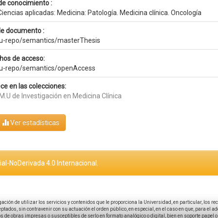
de conocimiento :
iencias aplicadas: Medicina: Patología. Medicina clínica. Oncología
de documento :
eu-repo/semantics/masterThesis
hos de acceso:
eu-repo/semantics/openAccess
ce en las colecciones:
M.U de Investigación en Medicina Clínica
Ver estadísticas
al-NoDerivada 4.0 Internacional.
igación de utilizar los servicios y contenidos que le proporciona la Universidad, en particular, los r
tados, sin contravenir con su actuación el orden público, en especial, en el caso en que, para el a
 de obras impresas o susceptibles de serlo en formato analógico o digital, bien en soporte papel o el