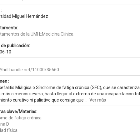
:
rsidad Miguel Hernández
tamento:
tamentos de la UMH::Medicina Clínica
 de publicación:
06-10
://hdl.handle.net/11000/35660
en :
efalitis Miálgica o Síndrome de fatiga crónica (SFC), que se caracteriza
 más o menos severa, hasta llegar al extremo de una incapacitación tota
iento curativo ni paliativo que consiga que ...
Ver más
ras clave/Materias:
ome de fatiga crónica
ina D
dad física