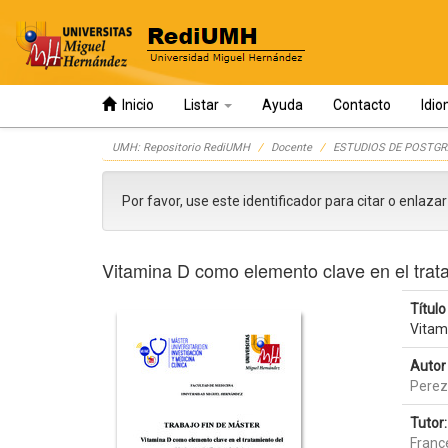
Inicio
Listar
Ayuda
Contacto
Idi
Skip
UMH: Repositorio RediUMH
Docente
ESTUDIOS DE POSTGR
navigation
Por favor, use este identificador para citar o enlaza
Vitamina D como elemento clave en el trat
Título 
Vitam
Autor 
Perez
Tutor:
Franc