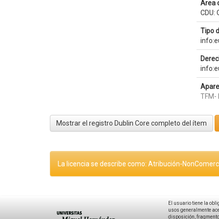
Área 
CDU: C
Tipo 
info:
Derec
info:
Apare
TFM- 
Mostrar el registro Dublin Core completo del ítem
La licencia se describe como: Atribución-NonComerci
El usuario tiene la obl
usos generalmente acep
disposición, fragmentos