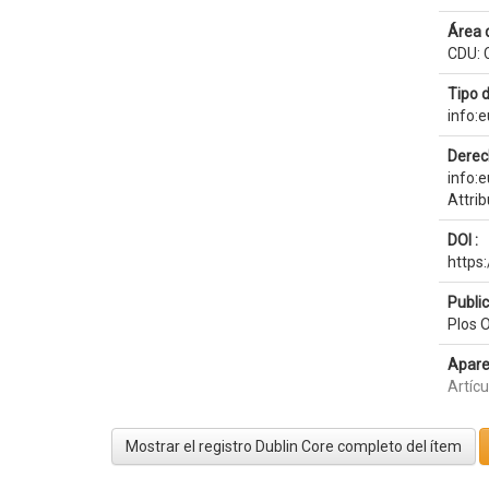
Área 
CDU: C
Tipo 
info:
Derec
info:
Attri
DOI :
https
Publi
Plos O
Apare
Artícu
Mostrar el registro Dublin Core completo del ítem