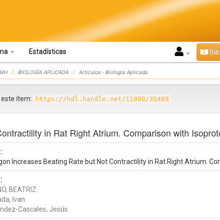
oma
Estadísticas
Bib
UMH
BIOLOGÍA APLICADA
Artículos - Biología Aplicada
r este ítem:
https://hdl.handle.net/11000/35489
ntractility in Rat Right Atrium. Comparison with Isoprot
:
on Increases Beating Rate but Not Contractility in Rat Right Atrium. C
:
O, BEATRIZ
da, Ivan
ndez-Cascales, Jesús