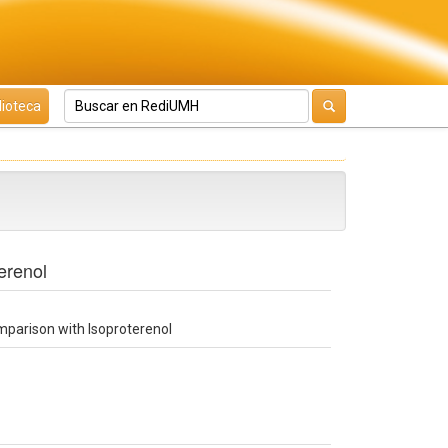
lioteca
erenol
omparison with Isoproterenol