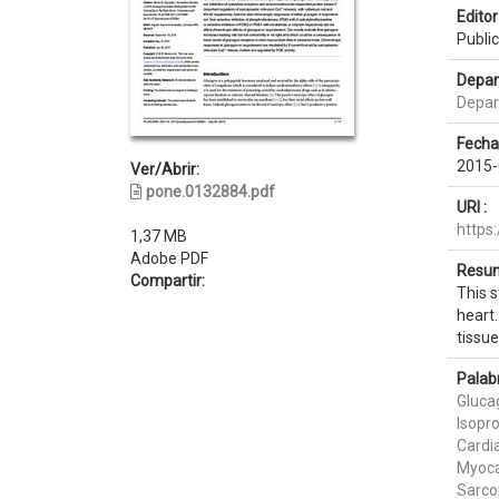
Editor 
Public
Depar
Depar
Fecha
2015-
Ver/Abrir:
pone.0132884.pdf
URI :
https
1,37 MB
Adobe PDF
Resum
Compartir:
This s
heart.
tissue
Palab
Gluca
Isopr
Cardia
Myoc
Sarco