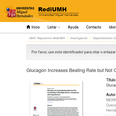
Inicio
Listar
Ayuda
Contacto
Idi
Skip
UMH: Repositorio RediUMH
Investigación
Departamentos 
navigation
Por favor, use este identificador para citar o enlaza
Glucagon Increases Beating Rate but Not Co
Título 
Glucag
Autor 
MERIN
Quesa
Herná