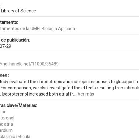
:
 Library of Science
tamento:
tamentos de la UMH::Biología Aplicada
 de publicación:
07-29
://hdl.handle.net/11000/35489
en :
tudy evaluated the chronotropic and inotropic responses to glucagon in s
 For comparison, we also investigated the effects resulting from stimul
. Isoproterenol increased both atrial fr...
Ver más
ras clave/Materias:
gon
oterenol
c atria
ardium
plasmic reticula