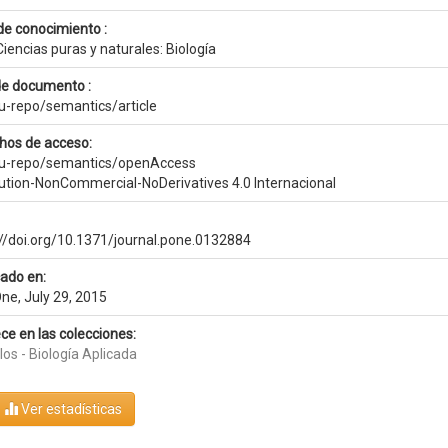
de conocimiento :
iencias puras y naturales: Biología
de documento :
eu-repo/semantics/article
hos de acceso:
eu-repo/semantics/openAccess
bution-NonCommercial-NoDerivatives 4.0 Internacional
://doi.org/10.1371/journal.pone.0132884
cado en:
ne, July 29, 2015
ce en las colecciones:
los - Biología Aplicada
Ver estadísticas