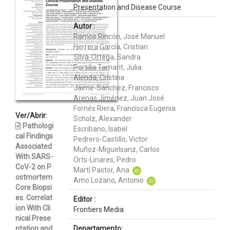
Presentation and Disease Course
Autor :
Ramos Rincón, José Manuel
Herrera García, Cristian
Silva-Ortega, Sandra
Portilla Tamarit, Julia
Alenda, Cristina
Jaime-Sánchez, Francisco
Arenas Jiménez, Juan José
Fornés Riera, Francisca Eugenia
Ver/Abrir:
Scholz, Alexander
Pathologi
Escribano, Isabel
cal Findings
Pedrero-Castillo, Victor
Associated
Muñoz-Miguelsanz, Carlos
With SARS-
Orts-Linares, Pedro
CoV-2 on P
Martí Pastor, Ana
ostmortem
Amo Lozano, Antonio
Core Biopsi
es. Correlat
Editor :
ion With Cli
Frontiers Media
nical Prese
ntation and
Departamento: