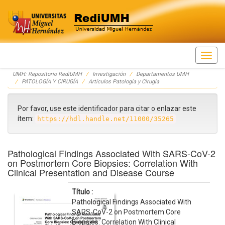
Skip
UMH: Repositorio RediUMH
Investigación
Departamentos UMH
navigation
PATOLOGÍA Y CIRUGÍA
Artículos Patología y Cirugía
Por favor, use este identificador para citar o enlazar este
ítem:
https://hdl.handle.net/11000/35265
Pathological Findings Associated With SARS-CoV-2
on Postmortem Core Biopsies: Correlation With
Clinical Presentation and Disease Course
Título :
Pathological Findings Associated With
SARS-CoV-2 on Postmortem Core
Biopsies: Correlation With Clinical