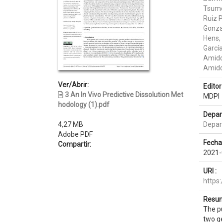
Tsume
Ruiz 
Gonza
Hens,
García
Amido
Amido
Ver/Abrir:
Editor 
3 An In Vivo Predictive Dissolution Met
MDPI
hodology (1).pdf
Depar
4,27 MB
Depar
Adobe PDF
Fecha
Compartir:
2021-
URI :
https
Resum
The pu
two ge