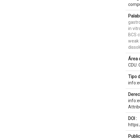
compu
Palab
gastro
in vit
BCS cl
weak 
dissol
Área 
CDU: C
Tipo 
info:
Derec
info:
Attri
DOI :
https
Publi