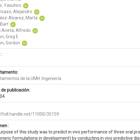
, Yasuhiro
Picazo, Alejandro
lez-Alvarez, Marta
 Bart
 Arieta, Alfredo
n, Greg E.
n, Gordon
:
tamento:
tamentos de la UMH::Ingeniería
 de publicación:
04
://hdl.handle.net/11000/35159
en :
rpose of this study was to predict in vivo performance of three oral p
neric formulations in development) by conducting in vivo predictive diss