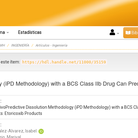
oma
Estadísticas
Bib
UMH
INGENIERÍA
Artículos - Ingeniería
r este ítem:
https://hdl.handle.net/11000/35159
y (iPD Methodology) with a BCS Class IIb Drug Can Predi
:
ivoPredictive Dissolution Methodology (iPD Methodology) with a BCS Clas
s: Etoricoxib Products
:
lez-Alvarez, Isabel
jo, Marival