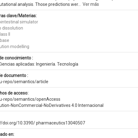
tational analysis. Those predictions wer...
Ver más
ras clave/Materias:
intestinal simulator
ro dissolution
ass II
base
ution modelling
de conocimiento :
iencias aplicadas: Ingeniería. Tecnología
de documento :
eu-repo/semantics/article
hos de acceso:
eu-repo/semantics/openAccess
bution-NonCommercial-NoDerivatives 4.0 Internacional
://doi.org/10.3390/ pharmaceutics13040507
cado en: