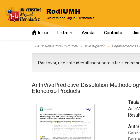
Inicio
Listar
Ayuda
Contacto
Idi
Skip
UMH: Repositorio RediUMH
Investigación
Departamentos 
navigation
Por favor, use este identificador para citar o enlaza
AnInVivoPredictive Dissolution Methodolog
Etoricoxib Products
Título 
AnInV
Result
Autor 
Gonza
Berme