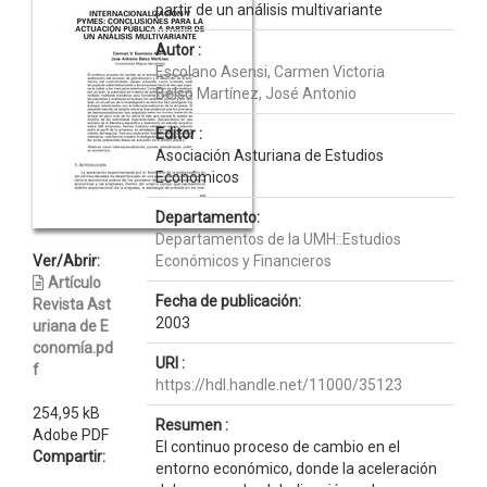
partir de un análisis multivariante
Autor :
Escolano Asensi, Carmen Victoria
Belso Martínez, José Antonio
Editor :
Asociación Asturiana de Estudios
Económicos
Departamento:
Departamentos de la UMH::Estudios
Ver/Abrir:
Económicos y Financieros
Artículo
Fecha de publicación:
Revista Ast
2003
uriana de E
conomía.pd
URI :
f
https://hdl.handle.net/11000/35123
254,95 kB
Resumen :
Adobe PDF
El continuo proceso de cambio en el
Compartir:
entorno económico, donde la aceleración