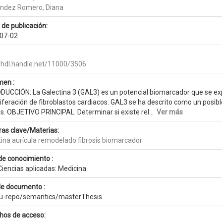
ndez Romero, Diana
 de publicación:
07-02
//hdl.handle.net/11000/3506
en :
DUCCIÓN: La Galectina 3 (GAL3) es un potencial biomarcador que se ex
oliferación de fibroblastos cardiacos. GAL3 se ha descrito como un pos
is. OBJETIVO PRINCIPAL: Determinar si existe rel...
Ver más
ras clave/Materias:
tina aurícula remodelado fibrosis biomarcador
de conocimiento :
Ciencias aplicadas: Medicina
de documento :
eu-repo/semantics/masterThesis
hos de acceso: