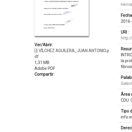
Herná
Fecha
2016-
URI :
http:
Ver/Abrir:
Resum
VÍLCHEZ AGUILERA_JUAN ANTONIO.p
INTRO
df
la pr
1,31 MB
fibros
Adobe PDF
Compartir:
Palab
Galec
Área 
CDU: 
Tipo 
info:
Derec