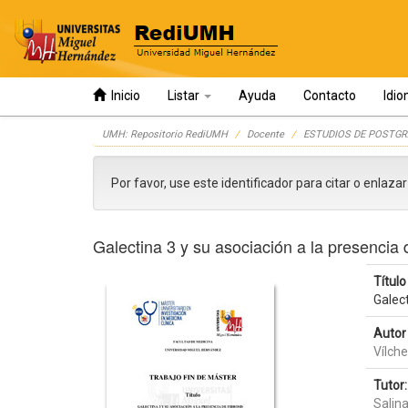
Inicio
Listar
Ayuda
Contacto
Idi
Skip
UMH: Repositorio RediUMH
Docente
ESTUDIOS DE POSTGR
navigation
Por favor, use este identificador para citar o enlaza
Galectina 3 y su asociación a la presencia 
Título 
Galect
Autor 
Vílch
Tutor:
Salin