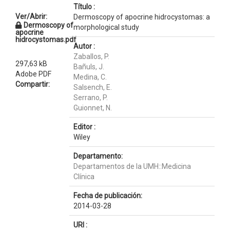
Título :
Ver/Abrir:
Dermoscopy of apocrine hidrocystomas: a
Dermoscopy of
morphological study
apocrine
hidrocystomas.pdf
Autor :
Zaballos, P.
297,63 kB
Bañuls, J.
Adobe PDF
Medina, C.
Compartir:
Salsench, E.
Serrano, P.
Guionnet, N.
Editor :
Wiley
Departamento:
Departamentos de la UMH::Medicina
Clínica
Fecha de publicación:
2014-03-28
URI :