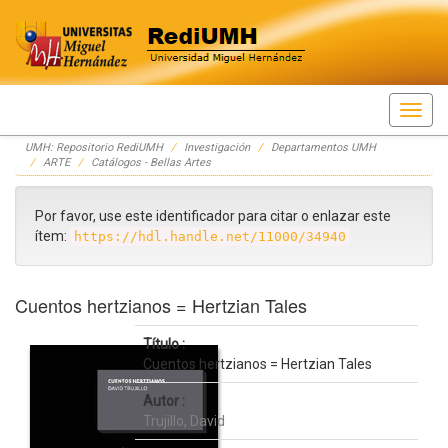
Skip
UMH: Repositorio RediUMH
Investigación
Departamentos UMH
navigation
ARTE
Catálogos - Bellas Artes
Por favor, use este identificador para citar o enlazar este
ítem:
https://hdl.handle.net/11000/34940
Cuentos hertzianos = Hertzian Tales
Título :
Cuentos hertzianos = Hertzian Tales
Autor :
Trujillo, David