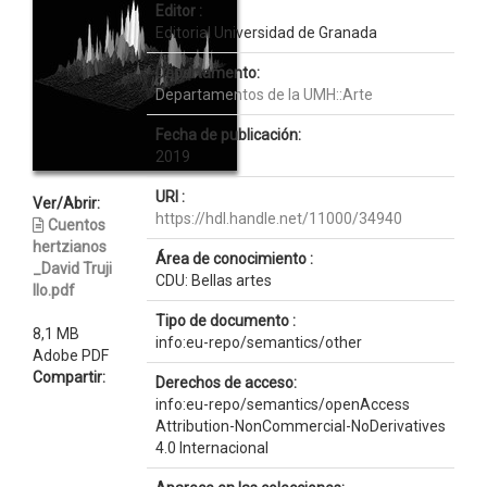
Editor :
Editorial Universidad de Granada
Departamento:
Departamentos de la UMH::Arte
Fecha de publicación:
2019
URI :
Ver/Abrir:
https://hdl.handle.net/11000/34940
Cuentos
hertzianos
Área de conocimiento :
_David Truji
CDU: Bellas artes
llo.pdf
Tipo de documento :
8,1 MB
info:eu-repo/semantics/other
Adobe PDF
Compartir:
Derechos de acceso:
info:eu-repo/semantics/openAccess
Attribution-NonCommercial-NoDerivatives
4.0 Internacional