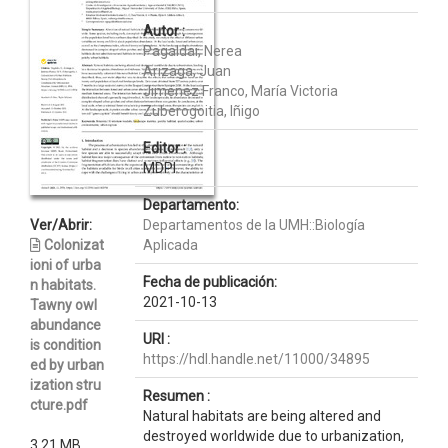
Autor :
Pagaldai, Nerea
Arizaga, Juan
Jiménez Franco, María Victoria
Zuberogoitia, Iñigo
Editor :
MDPI
Departamento:
Ver/Abrir:
Departamentos de la UMH::Biología
Colonizat
Aplicada
ioni of urba
Fecha de publicación:
n habitats.
2021-10-13
Tawny owl
abundance
URI :
is condition
https://hdl.handle.net/11000/34895
ed by urban
ization stru
Resumen :
cture.pdf
Natural habitats are being altered and
destroyed worldwide due to urbanization,
3,21 MB